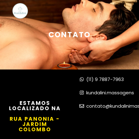
CONTATO
(11) 9 7887-7963
kundalini.massagens
ESTAMOS
contato@kundalinima
LOCALIZADO NA
RUA PANONIA -
JARDIM
COLOMBO