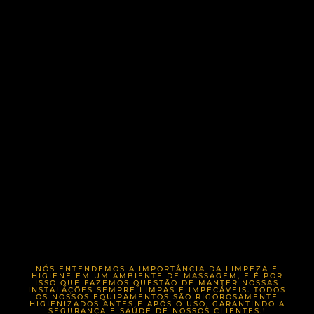
NÓS ENTENDEMOS A IMPORTÂNCIA DA LIMPEZA E
HIGIENE EM UM AMBIENTE DE MASSAGEM, E É POR
ISSO QUE FAZEMOS QUESTÃO DE MANTER NOSSAS
INSTALAÇÕES SEMPRE LIMPAS E IMPECÁVEIS. TODOS
OS NOSSOS EQUIPAMENTOS SÃO RIGOROSAMENTE
HIGIENIZADOS ANTES E APÓS O USO, GARANTINDO A
SEGURANÇA E SAÚDE DE NOSSOS CLIENTES.!