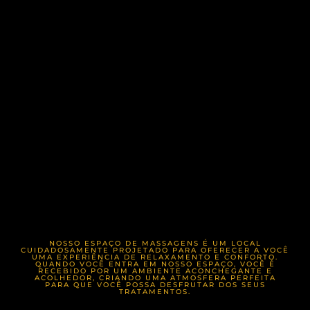
NOSSO ESPAÇO DE MASSAGENS É UM LOCAL
CUIDADOSAMENTE PROJETADO PARA OFERECER A VOCÊ
UMA EXPERIÊNCIA DE RELAXAMENTO E CONFORTO.
QUANDO VOCÊ ENTRA EM NOSSO ESPAÇO, VOCÊ É
RECEBIDO POR UM AMBIENTE ACONCHEGANTE E
ACOLHEDOR, CRIANDO UMA ATMOSFERA PERFEITA
PARA QUE VOCÊ POSSA DESFRUTAR DOS SEUS
TRATAMENTOS.