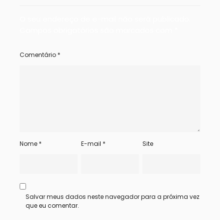
O seu endereço de e-mail não será publicado.
Campos obrigatórios são marcados com
*
Comentário
*
Nome
*
E-mail
*
Site
Salvar meus dados neste navegador para a próxima vez
que eu comentar.